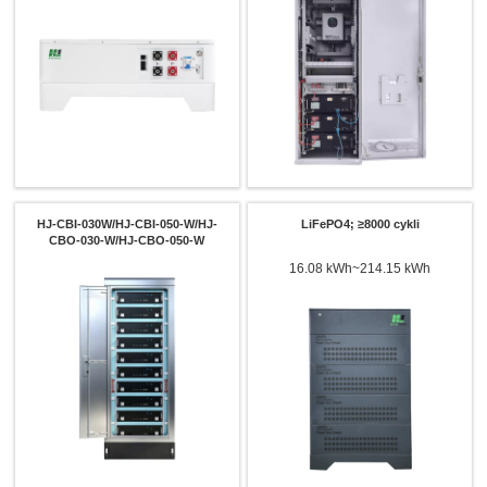
HJ-CBI-030W/HJ-CBI-050-W/HJ-
LiFePO4; ≥8000 cykli
CBO-030-W/HJ-CBO-050-W
16.08 kWh~214.15 kWh