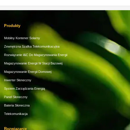
Produkty
Mobilny Kontener Solarny
Zewnętrzna Szafka Telekomunikacyjna
Rozwiązanie I&C Do Magazynowania Energii
Magazynowanie Energii W Stacji Bazowej
Magazynowanie Energii Domowej
Inwerter Słoneczny
System Zarządzania Energią
Panel Słoneczny
Bateria Słoneczna
Telekomunikacja
Rozwiązanie