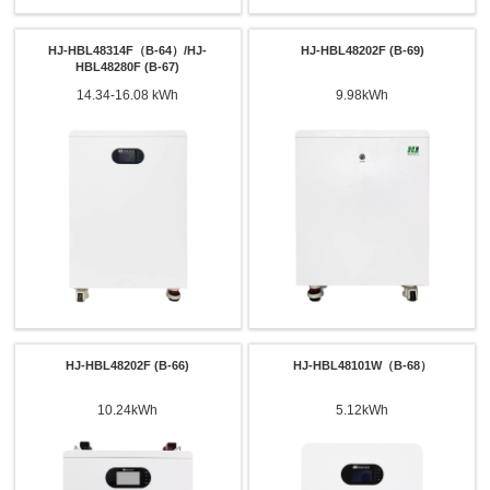
HJ-HBL48314F（B-64）/HJ-
HJ-HBL48202F (B-69)
HBL48280F (B-67)
14.34-16.08 kWh
9.98kWh
x
Kontakt
Jesteśmy tutaj, aby odpowiedzieć na Twoje pytania i przedstawić rozwiązania
energetyczne najlepiej dostosowane do Twoich potrzeb.
HJ-HBL48202F (B-66)
HJ-HBL48101W（B-68）
Proszę wybrać typ produktu
10.24kWh
5.12kWh