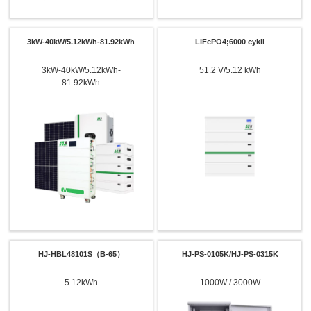
3kW-40kW/5.12kWh-81.92kWh
LiFePO4;6000 cykli
3kW-40kW/5.12kWh-
51.2 V/5.12 kWh
81.92kWh
HJ-HBL48101S（B-65）
HJ-PS-0105K/HJ-PS-0315K
5.12kWh
1000W / 3000W