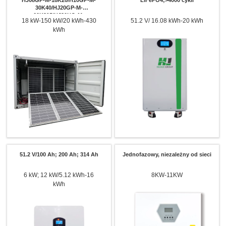
HJ08GP-M-18K20/H10GP-M-
LiFePO4;>4000 cykli
30K40/HJ20GP-M-
60K215/HJ20HQ-M-
18 kW-150 kW/20 kWh-430
51.2 V/ 16.08 kWh-20 kWh
75K215/HJ40GP-M-
kWh
140K215/HJ40HQ-M-150K430
51.2 V/100 Ah; 200 Ah; 314 Ah
Jednofazowy, niezależny od sieci
6 kW; 12 kW/5.12 kWh-16
8KW-11KW
kWh