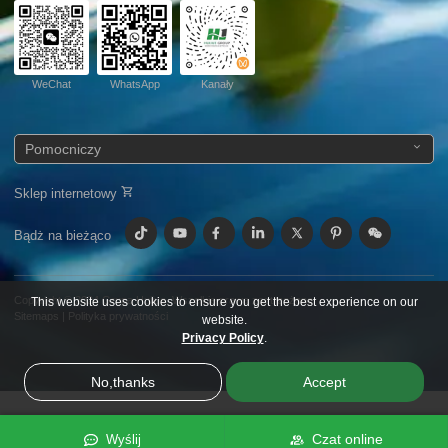
WeChat
WhatsApp
Kanały
Pomocniczy
Sklep internetowy
Bądż na bieżąco
Copyright © 2024
Grupa Huijue.
Wszelkie prawa zastrzeżone.
This website uses cookies to ensure you get the best experience on our
Sitemaps
|
Polityka prywatności
website.
Privacy Policy
.
No,thanks
Accept
Czat online
Wyślij