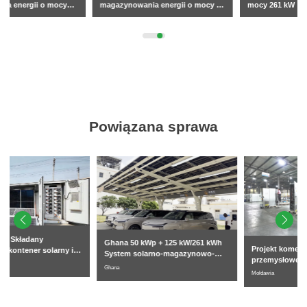
magazynowania energii o mocy 5
mocy 261 kW
MWh
Powiązana sprawa
Ghana 50 kWp + 125 kW/261 kWh
Projekt komercyjnej i
System solarno-magazynowo-
przemysłowej szafy
ładowania pojazdów
Ghana
magazynującej energię
Mołdawia
elektrycznych podłączony do sieci
chłodzonej cieczą o pojemności
261 kWh w Mołdawii