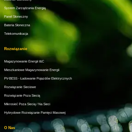
System Zarządzania Energią
Panel Słoneczny
Bateria Słoneczna
Telekomunikacja
Rozwiązanie
Magazynowanie Energii I&C
Mieszkaniowe Magazynowanie Energii
PV-BESS - Ładowanie Pojazdów Elektrycznych
Rozwiązanie Sieciowe
Rozwiązanie Poza Siecią
Mikrosieć Poza Siecią / Na Sieci
Hybrydowe Rozwiązanie Pamięci Masowej
O Nas