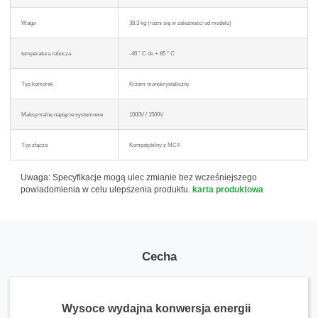
Waga
38.3 kg (różni się w zależności od modelu)
temperatura robocza
-40 ° C do + 85 ° C
Typ komórek
Krzem monokrystaliczny
Maksymalne napięcie systemowe
1000V / 1500V
Typ złącza
Kompatybilny z MC4
Uwaga: Specyfikacje mogą ulec zmianie bez wcześniejszego
powiadomienia w celu ulepszenia produktu.
karta produktowa
Cecha
Wysoce wydajna konwersja energii