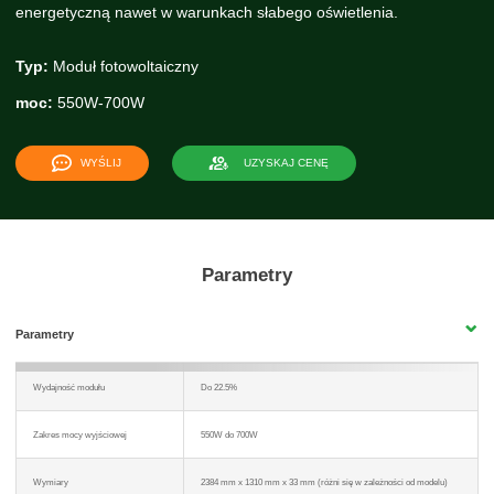
energetyczną nawet w warunkach słabego oświetlenia.
Typ:
Moduł fotowoltaiczny
moc:
550W-700W
WYŚLIJ
UZYSKAJ CENĘ
Parametry
Parametry
Wydajność modułu
Do 22.5%
Zakres mocy wyjściowej
550W do 700W
Wymiary
2384 mm x 1310 mm x 33 mm (różni się w zależności od modelu)