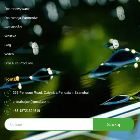
Dostosowywanie
Rekrutacja Partnerów
Aktualności
Walizka
Blog
Wideo
Broszura Produktu
Kontakt
333 Fengcun Road, Dzielnica Fengxian, Szanghaj
chinahuijue@gmail.com
+86 18721624519
Szukaj